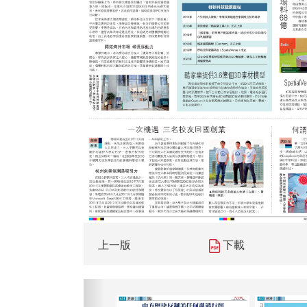
上一版
下載