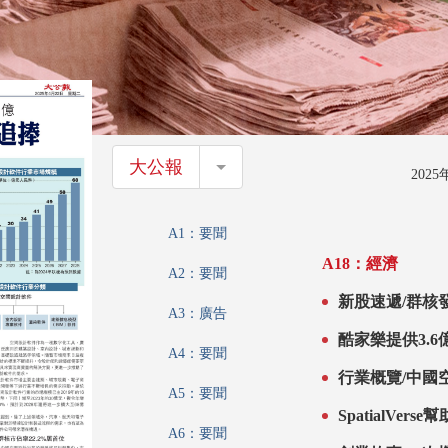
大公報
大公報
202
A1：要聞
A18：經濟
A2：要聞
新股速遞/群核
A3：廣告
酷家樂提供3.6
A4：要聞
行業概覽/中國
A5：要聞
SpatialVer
A6：要聞