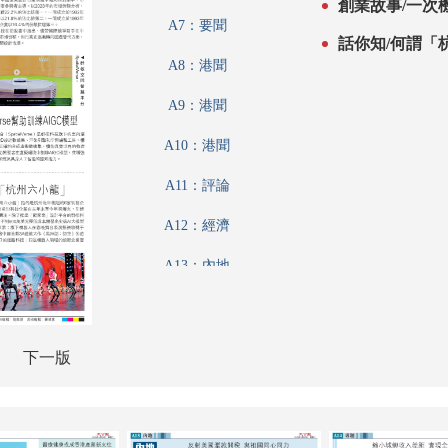
創業故事/一次
A7：要聞
話你知/何謂「
A8：港聞
A9：港聞
A10：港聞
A11：評論
A12：經濟
A13：內地
A14：內地
A15：兩岸
下一版
A16：經濟
A17：經濟