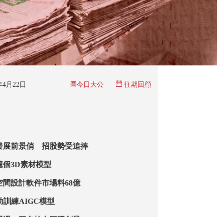
今日大公
5年4月22日
往期回顧
發展前景俏 招股勢受追捧
億個3D素材模型
空間設計軟件市場料68億
se幫助訓練AIGC模型