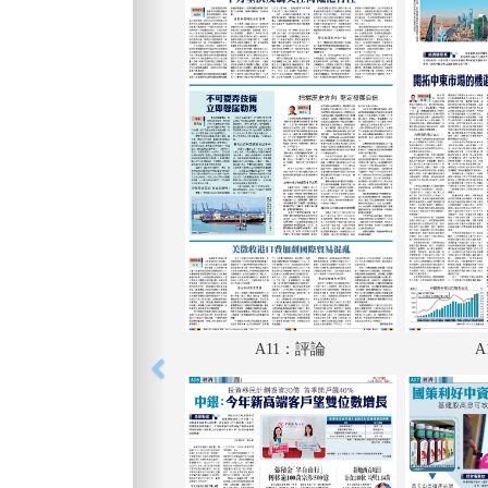
A11：評論
A