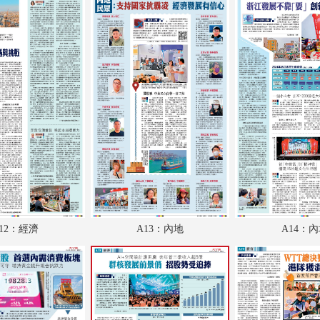
A18：經濟
A19：體育
A20：國際
B1：體育
B2：經濟
B3：大公園
B4：小公園
B5：廣告
12：經濟
A13：內地
A14：
B6：廣告
B7：廣告
B8：廣告