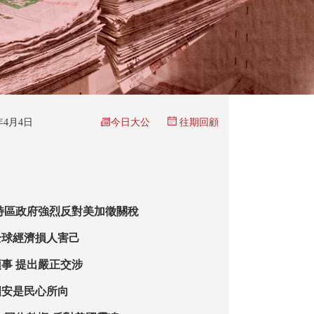
今日大公
5年4月4日
往期回顧
特區政府強烈反對美加徵關稅
全球經濟損人害己
事 提出嚴正交涉
國安是民心所向