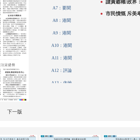
譴責霸權/政界
A7：要聞
市民憤慨 斥美
A8：港聞
A9：港聞
A10：港聞
A11：港聞
A12：評論
A13：內地
A14：內地
A15：經濟
下一版
A16：經濟
A17：經濟