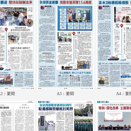
A18：兩岸
A19：國際
A20：國際
B1：體育
B2：體育
B3：大公園
B4：小公園
B5：副刊
A2：要聞
A3：要聞
A4：要
B6：副刊