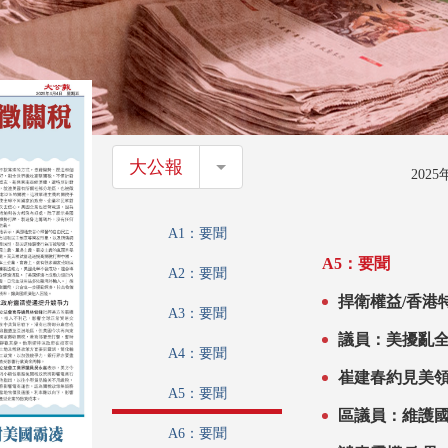
大公報
大公報
202
A1：要聞
A5：要聞
A2：要聞
捍衛權益/香港
A3：要聞
議員：美擾亂
A4：要聞
崔建春約見美領
A5：要聞
區議員：維護
A6：要聞