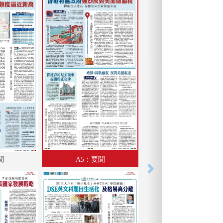
聞
A5：要聞