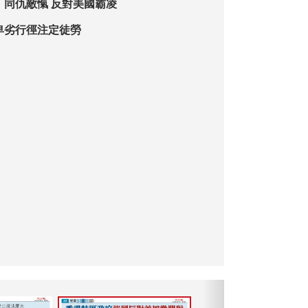
：同仇敵愾 反對美國霸凌
卑劣行徑注定徒勞