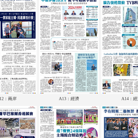
A18：體育
A19：國際
A20：國際
B1：體育
B2：大公園
B3：小公園
B4：經濟
12：兩岸
A13：經濟
A14：