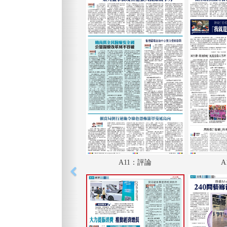
A11：評論
A