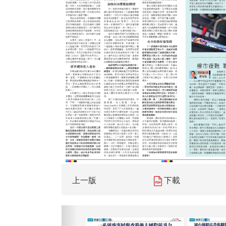
上一版
下載