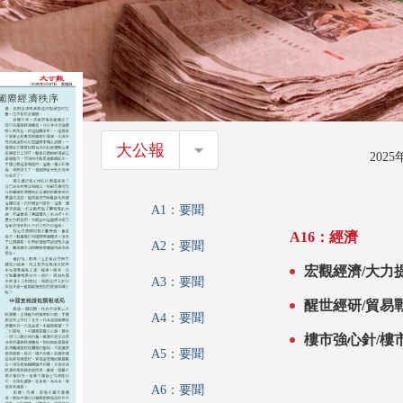
大公報
大公報
202
A1：要聞
A16：經濟
A2：要聞
宏觀經濟/大力
A3：要聞
醒世經研/貿易
A4：要聞
樓市強心針/樓
A5：要聞
A6：要聞