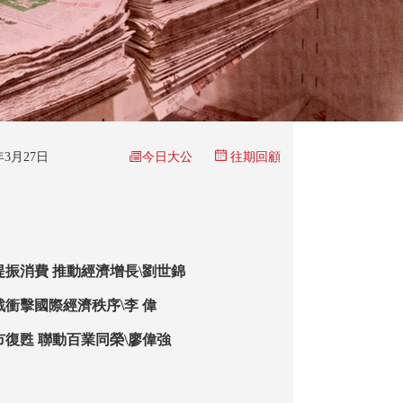
今日大公
5年3月27日
往期回顧
提振消費 推動經濟增長\劉世錦
戰衝擊國際經濟秩序\李 偉
市復甦 聯動百業同榮\廖偉強