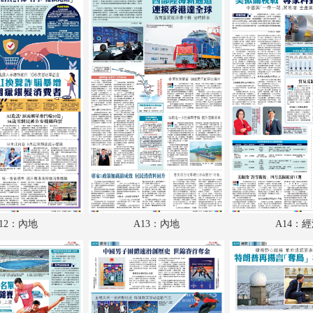
A18：體育
A19：國際
A20：國際
B1：體育
B2：副刊
B3：經濟
B4：副刊
12：內地
A13：內地
A14：