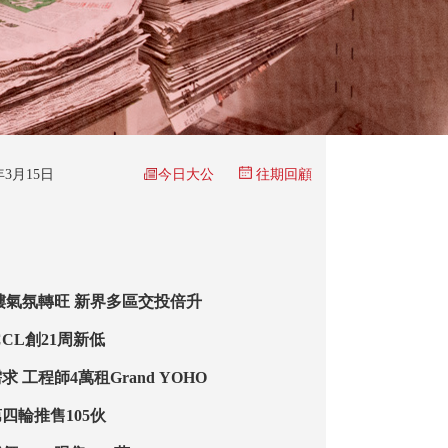
今日大公
5年3月15日
往期回顧
樓氣氛轉旺 新界多區交投倍升
CL創21周新低
 工程師4萬租Grand YOHO
四輪推售105伙