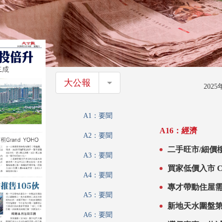
大公報
大公報
202
A1：要聞
A16：經濟
A2：要聞
二手旺市/細價
A3：要聞
買家低價入市 C
A4：要聞
專才帶動住屋需求
A5：要聞
新地天水圍盤第
A6：要聞