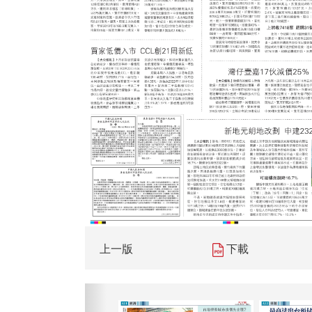
上一版
下載