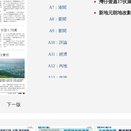
灣仔壹嘉17伙減價
A7：港聞
新地元朗地改劃 
A8：要聞
A9：要聞
A10：評論
A11：經濟
A12：內地
A13：內地
A14：經濟
A15：經濟
下一版
A16：經濟
A17：體育