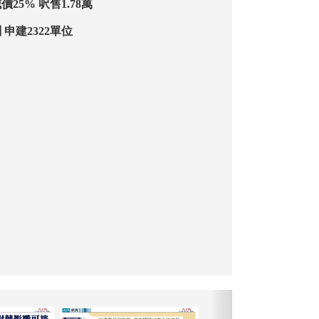
25% 呎售1.78萬
申建2322單位