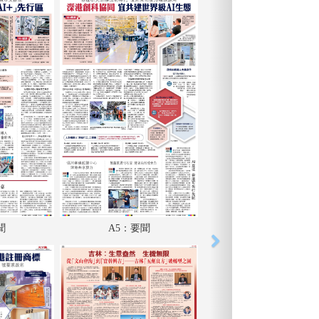
聞
A5：要聞