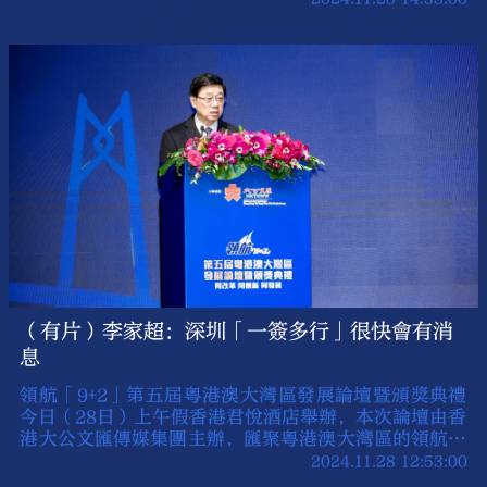
企業、團體、機構及個人為大灣區建設作出的努力和貢
獻。
（有片）李家超：深圳「一簽多行」很快會有消
息
領航「9+2」第五屆粵港澳大灣區發展論壇暨頒獎典禮
今日（28日）上午假香港君悅酒店舉辦，本次論壇由香
港大公文匯傳媒集團主辦，匯聚粵港澳大灣區的領航企
業和精英，為高質量建設大灣區開拓新思路，進一步推
2024.11.28 12:53:00
動灣區內的合作創新。