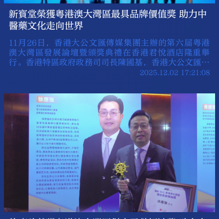
新寳堂榮獲粵港澳大灣區最具品牌價值獎 助力中
醫藥文化走向世界
11月26日，香港大公文匯傳媒集團主辦的第六届粵港
澳大灣區發展論壇暨頒獎典禮在香港君悅酒店隆重舉
行。香港特區政府政務司司長陳國基，香港大公文匯傳
媒集團董事長兼香港《文匯報》社長、大公報社長李大
2025.12.02 17:21:08
宏等出席。在頒獎典禮上，由新寳堂陳皮控股有限公司
總經理崔月華代表新寳堂榮獲粵港澳大灣區最具品牌價
值獎，標志著陳皮產業的文化價值和商業潛力獲得業界
的高度認可。