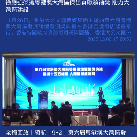
徐應強榮獲粵港澳大灣區傑出貢獻領袖獎 助力大
灣區建設
11月26日，香港大公文匯傳媒集團主辦的第六届粵港
澳大灣區發展論壇暨頒獎典禮在香港君悅酒店隆重舉
行。香港特區政府政務司司長陳國基，香港大公文匯傳
媒集團董事長兼香港《文匯報》社長、大公報社長李大
2025.12.02 17:20:51
宏等出席。在頒獎典禮上，嘉華建材董事總經理、銀河
娛樂集團執行董事徐應強榮獲粵港澳大灣區傑出貢獻領
袖獎，標志著嘉華建材團隊多年來的努力得到認可和鼓
勵。
全程回放｜領航「9+2」第六屆粵港澳大灣區發