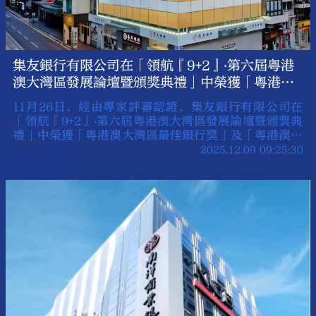
集友銀行有限公司在「領航『9+2』‧第六屆粵港
澳大灣區發展論壇暨頒獎典禮」中榮獲「粵港澳
大灣區最佳銀行獎」及「粵港澳大灣區最佳金融
11月26日，經由專家評審認證，集友銀行有限公司在
服務獎」
「領航『9+2』‧第六屆粵港澳大灣區發展論壇暨頒獎典
禮」中榮獲「粵港澳大灣區最佳銀行獎」及「粵港澳大
灣區最佳金融服務獎」此兩項榮譽。
2025.12.09 09:25:30