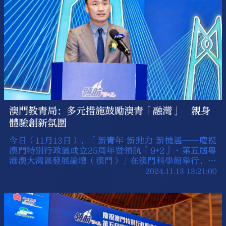
澳門教青局：多元措施鼓勵澳青「融灣」 親身
體驗創新氛圍
今日（11月13日），「新青年 新動力 新機遇——慶祝
澳門特別行政區成立25周年暨領航『9+2』·第五屆粵
港澳大灣區發展論壇（澳門）」在澳門科學館舉行，吸
引了200多名來自粵港澳三地的政府代表、青年和學生
2024.11.13 13:21:00
等共同參與。澳門特區教育及青年發展局局長龔志明在
活動上致辭表示，澳門正積極推動多元發展，通過創新
政策和實踐，助力青年融入大灣區建設，促進灣區高質
量發展。