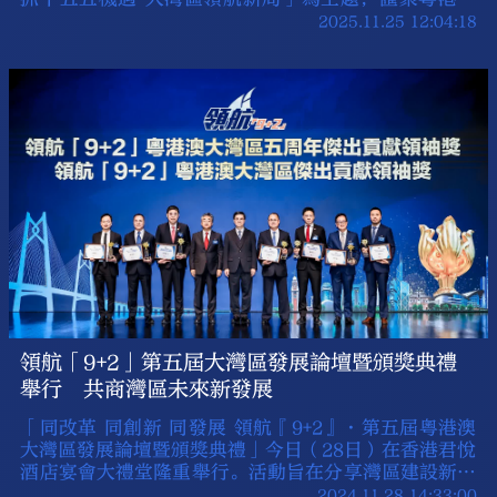
三地政商領袖，共商灣區發展新機遇。
2025.11.25 12:04:18
領航「9+2」第五屆大灣區發展論壇暨頒獎典禮
舉行 共商灣區未來新發展
「同改革 同創新 同發展 領航『9+2』·第五屆粵港澳
大灣區發展論壇暨頒獎典禮」今日（28日）在香港君悅
酒店宴會大禮堂隆重舉行。活動旨在分享灣區建設新成
就，共商灣區未來新發展的同時，表彰粵港澳三地優秀
2024.11.28 14:33:00