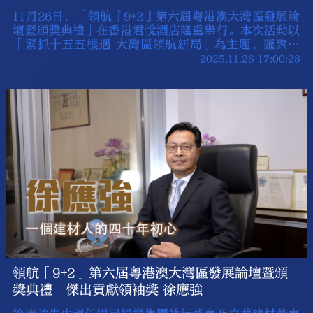
11月26日，「領航『9+2』第六屆粵港澳大灣區發展論
壇暨頒獎典禮」在香港君悅酒店隆重舉行。本次活動以
「緊抓十五五機遇 大灣區領航新局」為主題，匯聚政
府、金融、科技及產業界代表，旨在分享灣區建設新成
2025.11.26 17:00:28
就，共商未來發展道路，同時表彰粵港澳三地為大灣區
建設作出貢獻的優秀企業、團體及個人，共同推動區域
高質量融合與創新發展。
領航「9+2」第六屆粵港澳大灣區發展論壇暨頒
獎典禮｜傑出貢獻領袖獎 徐應強