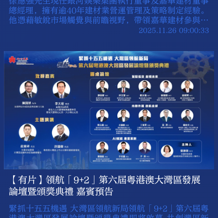
徐應強先生現任銀河娛樂集團執行董事及嘉華建材董事
總經理，擁有逾40年建材業營運管理及策略制定經驗。
他憑藉敏銳市場觸覺與前瞻視野，帶領嘉華建材參與香
港國際機場跑道、港珠澳大橋、及澳門新城A區等標誌
2025.11.26 09:00:33
性工程，鞏固公司在行業的翹楚地位。
【有片】領航「9+2」第六屆粵港澳大灣區發展
論壇暨頒獎典禮 嘉賓預告
緊抓十五五機遇 大灣區領航新局領航「9+2」第六屆粵