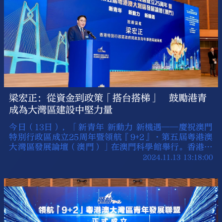
梁宏正：從資金到政策「搭台搭梯」 鼓勵港青
成為大灣區建設中堅力量
今日（13日），「新青年 新動力 新機遇——慶祝澳門
特別行政區成立25周年暨領航『9+2』·第五屆粵港澳
大灣區發展論壇（澳門）」在澳門科學館舉行。香港特
區民政及青年事務局副局長梁宏正在論壇上表示，青年
2024.11.13 13:18:00
是社會的未來、希望和棟樑，亦是推動大灣區高質量發
展的重要生力軍。他稱，香港特區政府將持續為青年人
搭台搭梯，為他們成長成才打造更廣闊的舞台，鼓勵他
們積極參與灣區建設，成為推動大灣區「新質生產力」
和「高質量發展」的中堅力量。