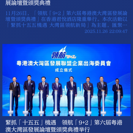
展論壇暨頒獎典禮
11月26日，「領航『9+2』第六屆粵港澳大灣區發展論
壇暨頒獎典禮」在香港君悅酒店隆重舉行。本次活動以
「緊抓十五五機遇 大灣區領航新局」為主題，匯聚政
府、金融、科技及產業界代表，旨在分享灣區建設新成
2025.11.26 22:09:47
就，共商未來發展道路，同時表彰粵港澳三地為大灣區
建設作出貢獻的優秀企業、團體及個人，共同推動區域
高質量融合與創新發展。
緊抓「十五五」機遇 領航「9+2」第六屆粵港
澳大灣區發展論壇暨頒獎典禮举行