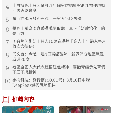
4
「白海豚」登陸倒計時！國家防總針對浙江福建啟動
四級應急響應
5
陝西柞水突發泥石流 一家人1死2失聯
6
銳評｜羅奇唱衰香港嘩眾取寵 真正「泛政治化」的
是西方
7
（有片）街訪｜月入10萬在港算「窮人」？港人每月
收支大揭秘！
8
天文台：今起一連4日高溫酷熱 新界部分地區氣溫
或達36度
9
港區全國人大代表體悟紅色精神 冀港青繼承先輩們
不屈不撓精神
10
宇樹科技：發行價150.80元！8月10日申購
DeepSeek參與戰略配售
推薦內容