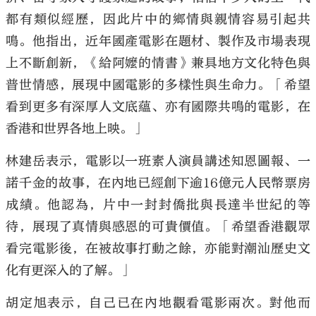
都有類似經歷，因此片中的鄉情與親情容易引起共
鳴。他指出，近年國產電影在題材、製作及市場表現
上不斷創新，《給阿嬤的情書》兼具地方文化特色與
普世情感，展現中國電影的多樣性與生命力。「希望
看到更多有深厚人文底蘊、亦有國際共鳴的電影，在
香港和世界各地上映。」
林建岳表示，電影以一班素人演員講述知恩圖報、一
諾千金的故事，在內地已經創下逾16億元人民幣票房
成績。他認為，片中一封封僑批與長達半世紀的等
待，展現了真情與感恩的可貴價值。「希望香港觀眾
看完電影後，在被故事打動之餘，亦能對潮汕歷史文
化有更深入的了解。」
胡定旭表示，自己已在內地觀看電影兩次。對他而