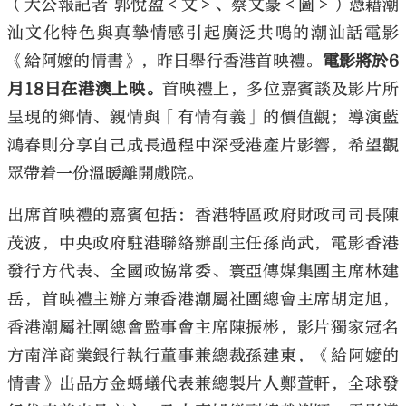
（大公報記者 郭悅盈＜文＞、蔡文豪＜圖＞）憑藉潮
汕文化特色與真摯情感引起廣泛共鳴的潮汕話電影
《給阿嬤的情書》，昨日舉行香港首映禮。
電影將於6
月18日在港澳上映。
首映禮上，多位嘉賓談及影片所
呈現的鄉情、親情與「有情有義」的價值觀；導演藍
鴻春則分享自己成長過程中深受港產片影響，希望觀
眾帶着一份溫暖離開戲院。
出席首映禮的嘉賓包括：香港特區政府財政司司長陳
茂波，中央政府駐港聯絡辦副主任孫尚武，電影香港
發行方代表、全國政協常委、寰亞傳媒集團主席林建
岳，首映禮主辦方兼香港潮屬社團總會主席胡定旭，
香港潮屬社團總會監事會主席陳振彬，影片獨家冠名
方南洋商業銀行執行董事兼總裁孫建東，《給阿嬤的
情書》出品方金螞蟻代表兼總製片人鄭萱軒，全球發