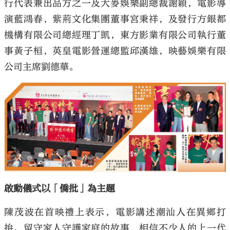
行代表兼出品方之一及大麥娛樂副總裁謝穎，電影導
演藍鴻春，紫荊文化集團董事宮秉祥，及發行方銀都
機構有限公司總經理丁凱，東方影業有限公司執行董
事黃子桓，英皇電影營運總監邱漢雄，映藝娛樂有限
公司主席劉德華。
啟動儀式以「僑批」為主題
陳茂波在首映禮上表示，電影講述潮汕人在異鄉打
拚、留守家人守護家庭的故事，相信不少人的上一代