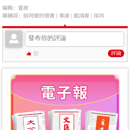
編輯：夏澍
關鍵詞：
給阿嬤的情書
導演
藍鴻春
深圳
評論