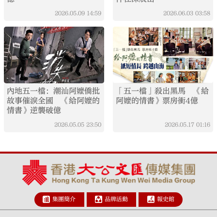
2026.05.09
14:59
2026.06.03
03:58
內地五一檔：潮汕阿嬤僑批
「五一檔」殺出黑馬 《給
故事催淚全國 《給阿嬤的
阿嬤的情書》票房衝4億
情書》逆襲破億
2026.05.05
23:50
2026.05.17
01:16
集團簡介
品牌活動
報史館