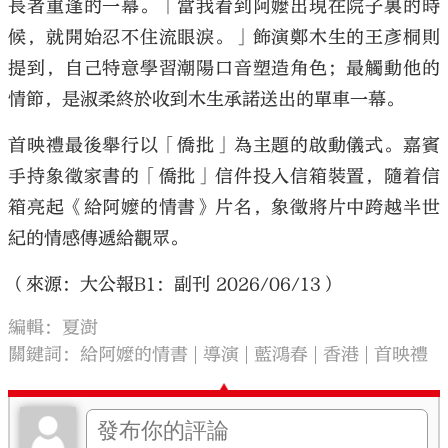
長者重逢的一幕。「當我看到阿嬤出現在院子裏的時
候，就開始忍不住流眼淚。」飾演鄭木生的王彥桐則
提到，自己特意學習潮陽口音塑造角色；最觸動他的
情節，是淑柔終於收到木生承諾送出的單車一幕。
首映禮最後舉行以「僑批」為主題的啟動儀式。嘉賓
手持象徵家書的「僑批」信件投入信箱裝置，隨着信
箱亮起《給阿嬤的情書》片名，象徵將片中跨越半世
紀的情感傳遞給觀眾。
（來源：大公報B1：副刊 2026/06/13）
編輯：夏澍
關鍵詞：
給阿嬤的情書
導演
藍鴻春
香港
首映禮