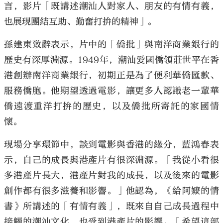
言，影片「既講述潮汕人對家人、朋友的有情有義，
也展現團結互助、勤奮打拚的精神」。
孫建東致辭表示，片中的「僑批」與南洋商業銀行的
歷史有深厚淵源。1949年，潮汕愛國僑領莊世平在香
港創辦南洋商業銀行，初期正是為了便利華僑匯款、
服務僑胞。他期望透過電影，讓更多人認識老一輩華
僑遠渡重洋打拚的歷史，以及僑批所寄託的家國情
懷。
現場分享環節中，談到電影與香港的緣分，藍鴻春表
示，自己的成長與港產片有很深淵源。「我從小看很
多港產片長大，港產片對我的成長，以及後來的電影
創作都有很多滋養和影響。」他認為，《給阿嬤的情
書》所講述的「有情有義」，既來自自己成長過程中
接觸的潮汕文化，也受到港產片的影響。「希望這部