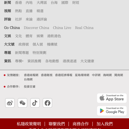
新聞
香港
內地
大灣區
台海
國際
財經
視頻
熱點
直播
精選
評論
社評
來論
港評論
Go China
Discover China
China Live
Real China
文娛
文化
體育
娛樂
港飲港色
大文號
政務號
個人號
機構號
專題
新聞專題
特別策劃
資訊
專欄+
資訊推薦
各地動態
港澳速遞
大文健康
友情鏈接：
香港商報網
香港衛視
香港經濟導報
星島環球網
中評網
海峽網
閩南網
台海網
合作夥伴：
投資甘肅
私隱政策聲明
聯繫我們
商務合作
加入我們