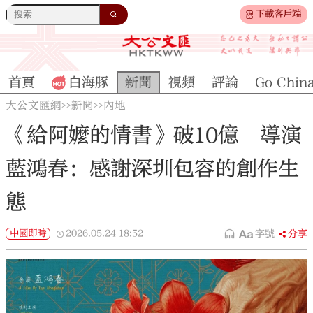
下載客戶端
首頁
白海豚
新聞
視頻
評論
Go Chin
大公文匯網
新聞
內地
>>
>>
《給阿嬤的情書》破10億 導演
藍鴻春：感謝深圳包容的創作生
態
中國即時
2026.05.24
18:52
字號
分享