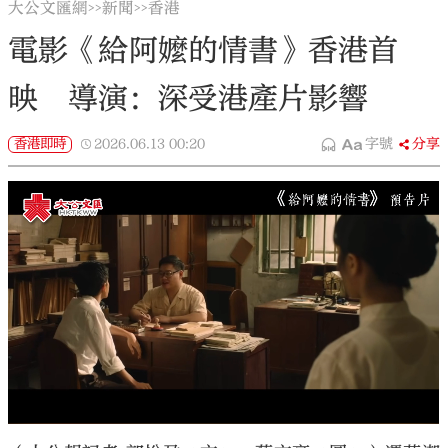
大公文匯網
新聞
香港
>>
>>
電影《給阿嬤的情書》香港首
映 導演：深受港產片影響
香港即時
2026.06.13
00:20
字號
分享