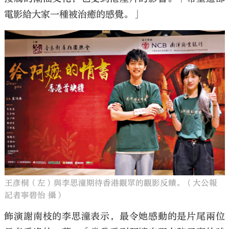
電影給大家一種被治癒的感覺。」
王彥桐（左）與李思潼期待香港觀眾的觀影反饋。（大公報
記者寧碧怡 攝）
飾演謝南枝的李思潼表示，最令她感動的是片尾兩位