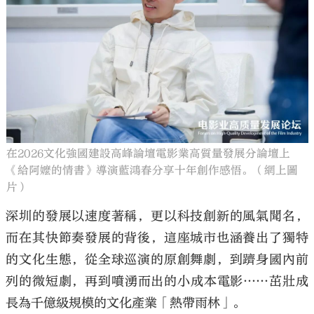
在2026文化強國建設高峰論壇電影業高質量發展分論壇上
《給阿嬤的情書》導演藍鴻春分享十年創作感悟。（網上圖
片）
深圳的發展以速度著稱，更以科技創新的風氣聞名，
而在其快節奏發展的背後，這座城市也涵養出了獨特
的文化生態，從全球巡演的原創舞劇，到躋身國內前
列的微短劇，再到噴湧而出的小成本電影……茁壯成
長為千億級規模的文化產業「熱帶雨林」。