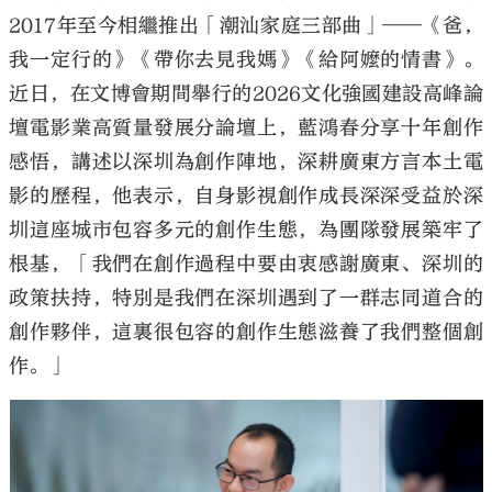
2017年至今相繼推出「潮汕家庭三部曲」——《爸，
我一定行的》《帶你去見我媽》《給阿嬤的情書》。
近日，在文博會期間舉行的2026文化強國建設高峰論
壇電影業高質量發展分論壇上，藍鴻春分享十年創作
感悟，講述以深圳為創作陣地，深耕廣東方言本土電
影的歷程，他表示，自身影視創作成長深深受益於深
圳這座城市包容多元的創作生態，為團隊發展築牢了
根基，「我們在創作過程中要由衷感謝廣東、深圳的
政策扶持，特別是我們在深圳遇到了一群志同道合的
創作夥伴，這裏很包容的創作生態滋養了我們整個創
作。」