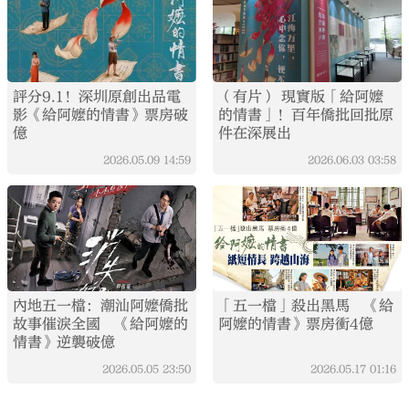
評分9.1！深圳原創出品電
（有片） 現實版「給阿嬤
影《給阿嬤的情書》票房破
的情書」！百年僑批回批原
億
件在深展出
2026.05.09
14:59
2026.06.03
03:58
內地五一檔：潮汕阿嬤僑批
「五一檔」殺出黑馬 《給
故事催淚全國 《給阿嬤的
阿嬤的情書》票房衝4億
情書》逆襲破億
2026.05.05
23:50
2026.05.17
01:16