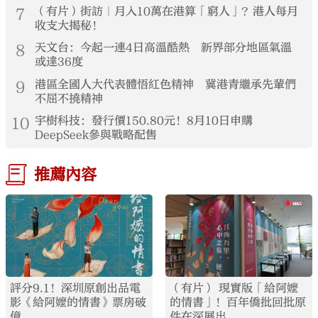
7
（有片）街訪｜月入10萬在港算「窮人」？港人每月
收支大揭秘！
8
天文台：今起一連4日高溫酷熱 新界部分地區氣溫
或達36度
9
港區全國人大代表體悟紅色精神 冀港青繼承先輩們
不屈不撓精神
10
宇樹科技：發行價150.80元！8月10日申購
DeepSeek參與戰略配售
推薦內容
評分9.1！深圳原創出品電
（有片） 現實版「給阿嬤
影《給阿嬤的情書》票房破
的情書」！百年僑批回批原
億
件在深展出