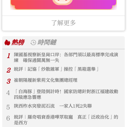
了解更多
熱榜
時間鏈
1
陳國基視察新皇崗口岸：各部門須以最高標準完成演
練 確保通關萬無一失
2
銳評｜記協「炒散雜軍」操控「黑箱選舉」
3
崔朝陽履新紫荊文化集團總經理
4
「白海豚」登陸倒計時！國家防總針對浙江福建啟動
四級應急響應
5
陝西柞水突發泥石流 一家人1死2失聯
6
銳評｜羅奇唱衰香港嘩眾取寵 真正「泛政治化」的
是西方