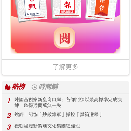
了解更多
熱榜
時間鏈
1
陳國基視察新皇崗口岸：各部門須以最高標準完成演
練 確保通關萬無一失
2
銳評｜記協「炒散雜軍」操控「黑箱選舉」
3
崔朝陽履新紫荊文化集團總經理