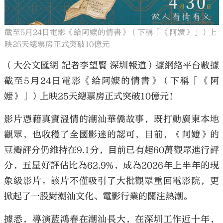
截至5月24日電影《給阿嬤的情書》（下稱「《阿嬤》」）上
映25天總票房正式突破10億元
（大公文匯網 記者李望賢 深圳報道）據網絡平台數據
截至5月24日電影《給阿嬤的情書》（下稱「《阿
嬤》」）上映25天總票房正式突破10億元！
影片憑藉真實溫情的潮汕華僑故事，既打動廣東本地
觀眾，也收穫了全國影迷的認可，目前，《阿嬤》的
豆瓣評分仍維持在9.1分，目前已有超60萬觀眾進行評
分，五星好評佔比為62.9%，成為2026年上半年的現
象級影片。該片不僅吸引了大批觀眾重回電影院，更
掀起了一股對潮汕文化、電影行業的關注熱潮。
據悉，導演藍鴻春在潮汕長大，在深圳工作近十年，