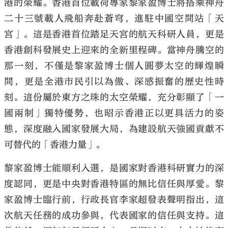
港的榮耀。香港首位載荷專家黎家盈博士將搭乘神舟
二十三號載人飛船奔赴蒼穹，進駐中國空間站「天
宮」。這是香港首位踏足天宮的航天科研人員，更是
香港創科發展史上迎來的全新里程碑。當神舟騰空的
那一刻，不僅是黎家盈博士個人圓夢太空的輝煌瞬
大公文匯
間，更是全港市民引以為傲、深感振奮的歷史性時
刻。這份屬於東方之珠的太空榮耀，充分彰顯了「一
國兩制」獨特優勢，也昭示香港正以更具活力的姿
態，深度融入國家發展大局，為建設航天強國貢獻不
可替代的「香港力量」。
黎家盈博士能順利入選，是國家對香港科研實力的深
度認同，更是中央對香港特區的無比信任與厚愛。黎
家盈博士臨行前，行政長官李家超發表聲明指出，這
次航天任務的成功參與，代表國家的信任與支持。這