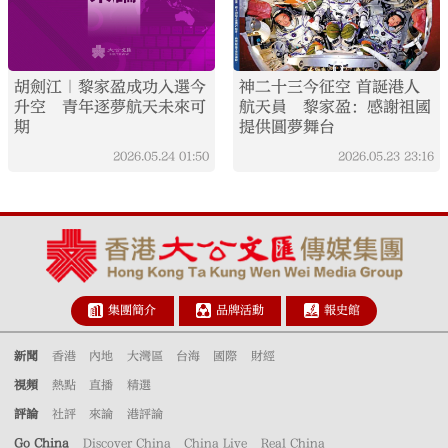
胡劍江｜黎家盈成功入選今
神二十三今征空 首誕港人
升空 青年逐夢航天未來可
航天員 黎家盈：感謝祖國
期
提供圓夢舞台
2026.05.24
01:50
2026.05.23
23:16
集團簡介
品牌活動
報史館
新聞
香港
內地
大灣區
台海
國際
財經
視頻
熱點
直播
精選
評論
社評
來論
港評論
Go China
Discover China
China Live
Real China