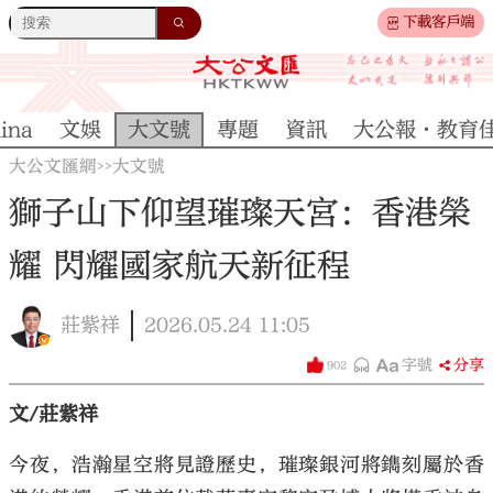
下載客戶端
ina
文娛
大文號
專題
資訊
大公報·教育
大公文匯網
大文號
>>
獅子山下仰望璀璨天宮：香港榮
耀 閃耀國家航天新征程
莊紫祥
2026.05.24
11:05
字號
分享
902
文/莊紫祥
今夜，浩瀚星空將見證歷史，璀璨銀河將鐫刻屬於香