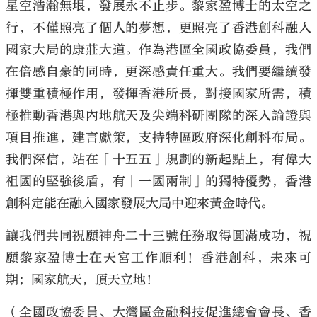
星空浩瀚無垠，發展永不止步。黎家盈博士的太空之
行，不僅照亮了個人的夢想，更照亮了香港創科融入
國家大局的康莊大道。作為港區全國政協委員，我們
在倍感自豪的同時，更深感責任重大。我們要繼續發
揮雙重積極作用，發揮香港所長，對接國家所需，積
極推動香港與內地航天及尖端科研團隊的深入論證與
項目推進，建言獻策，支持特區政府深化創科布局。
我們深信，站在「十五五」規劃的新起點上，有偉大
祖國的堅強後盾，有「一國兩制」的獨特優勢，香港
創科定能在融入國家發展大局中迎來黃金時代。
讓我們共同祝願神舟二十三號任務取得圓滿成功，祝
願黎家盈博士在天宮工作順利！香港創科，未來可
期；國家航天，頂天立地！
（全國政協委員、大灣區金融科技促進總會會長、香