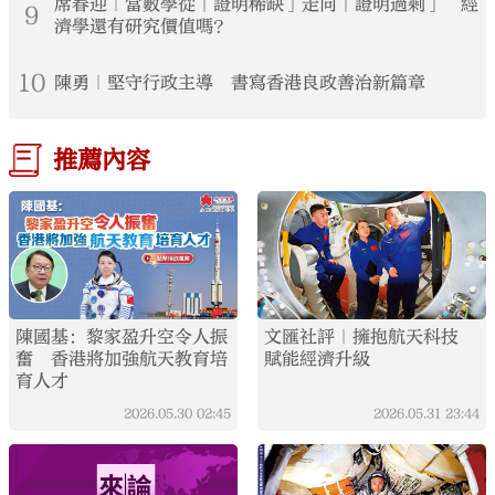
席春迎｜當數學從「證明稀缺」走向「證明過剩」 經
9
濟學還有研究價值嗎？
10
陳勇｜堅守行政主導 書寫香港良政善治新篇章
推薦內容
陳國基：黎家盈升空令人振
文匯社評｜擁抱航天科技
奮 香港將加強航天教育培
賦能經濟升級
育人才
2026.05.30
02:45
2026.05.31
23:44