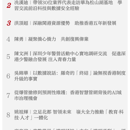
冼漢廸｜帶領30位業界代表走訪華為松山湖基地 學
2
習交流前沿科技與數據安全經驗
3
洪頂超｜深融閩港資源優勢 助推香港五年新發展
4
陳勇｜凝聚僑心僑力 共創復興偉業
陳文洲丨深圳少年警營活動中心實地調研交流 促進深
5
港少警融合發展 注入青春力量
吳錦華｜以數據說話：羅奇的「終結」論無視香港制度
6
升級的事實
從爆管搶修到預測性維護：香港智慧管網背後的AI城
7
市治理機會
姚祖輝｜立足北都 智領未來 嶺大全力推動「教育‧科
8
技‧人才」一體化