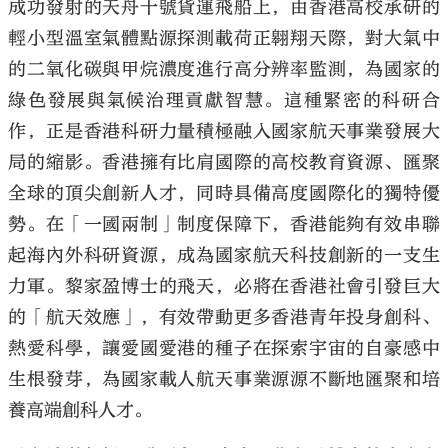
成功發射的天舟十號貨運飛船上，由香港高校承研的
輕小型溫室氣體點源探測載荷正翱翔天際，對大氣中
的二氧化碳與甲烷濃度進行高分辨率監測，為國家的
綠色發展與氣候治理貢獻智慧。這種緊密的科研合
作，正是香港科研力量積極融入國家航天事業發展大
局的縮影。香港擁有比肩國際的高校教育資源、匯聚
全球的頂尖創新人才，同時具備高度國際化的獨特優
勢。在「一國兩制」制度保障下，香港能夠有效串聯
起海內外科研資源，成為國家航天科技創新的一支生
力軍。黎家盈博士的飛天，必將在香港社會引發巨大
的「航天效應」，有效帶動更多香港青年投身創科、
熱愛科學，讓愛國愛港的種子在探索宇宙的自豪感中
生根發芽，為國家載人航天事業源源不斷地匯聚和培
養高端創科人才。