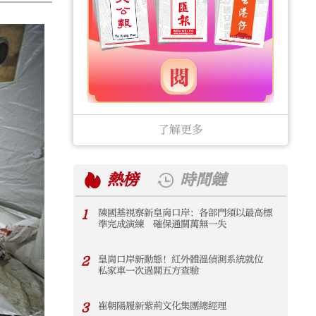
了解更多
熱榜
時間鏈
1
陳國基視察新皇崗口岸：各部門須以最高標
1
準完成演練 確保通關萬無一失
2
皇崗口岸新動態！紅外體溫偵測系統就位
2
私家車一次過關五方查驗
3
崔朝陽履新紫荊文化集團總經理
3