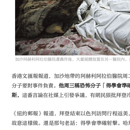
加沙阿赫利阿拉伯醫院遭轟炸後，大量屍體放置在另一醫院內。
香港文匯報報道，加沙地帶的阿赫利阿拉伯醫院周二
分子要對事件負責。
他周三稱恐怖分子「得學會準確射擊」（G
斯，
這番言論在社媒上引發爭議，有網民狠批拜登
《紐約郵報》報道，拜登結束以色列訪問行程返美
故意這樣做。還是那句老話：得學會準確射擊。哈