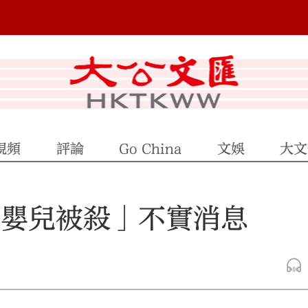
視頻
評論
Go China
文娛
大文
0嬰兒被殺」不實消息