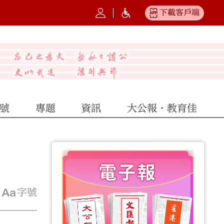
下載客戶端
號
專題
資訊
大公報·教育佳
字號