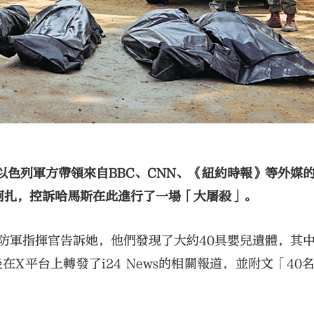
以色列軍方帶領來自BBC、CNN、《紐約時報》等外媒
阿扎，控訴哈馬斯在此進行了一場「大屠殺」。
列國防軍指揮官告訴她，他們發現了大約40具嬰兒遺體，其
後在X平台上轉發了i24 News的相關報道，並附文「40