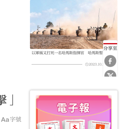
分享至
以軍稱又打死一名哈馬斯指揮官 哈馬斯暫無回應
2023.10.15
06:16
擊」
字號