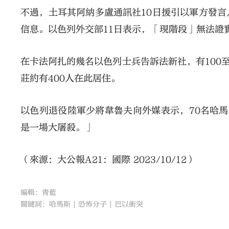
不過，土耳其阿納多盧通訊社10日援引以軍方發
信息。以色列外交部11日表示，「現階段」無法證
在卡法阿扎的幾名以色列士兵告訴法新社，有100
莊約有400人在此居住。
以色列退役陸軍少將韋魯夫向外媒表示，70名哈
是一場大屠殺。」
（來源：大公報A21：國際 2023/10/12）
編輯：青藍
關鍵詞：
哈馬斯
恐怖分子
巴以衝突