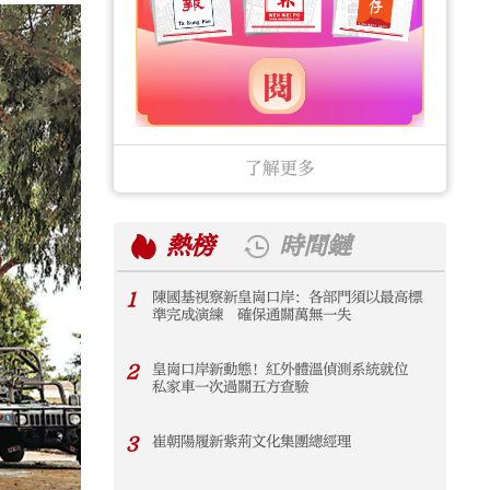
了解更多
熱榜
時間鏈
1
陳國基視察新皇崗口岸：各部門須以最高標
1
準完成演練 確保通關萬無一失
2
皇崗口岸新動態！紅外體溫偵測系統就位
2
私家車一次過關五方查驗
3
崔朝陽履新紫荊文化集團總經理
3