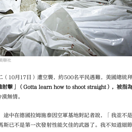
美聯社
（10月17日）遭空襲，約500名平民遇難，美國總統
otta learn how to shoot straight），被
冷漠無情。
，途中在德國拉姆施泰因空軍基地對記者說，「我並不
馬斯已不是第一次發射性能欠佳的武器了。我不知道細