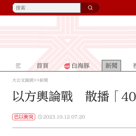
首頁
白海豚
新聞
>>
大公文匯網
新聞
以方輿論戰 散播「4
2023.10.12
07:20
巴以衝突