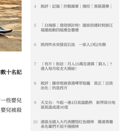
4
銳評｜記協「炒散雜軍」操控「黑箱選舉」
4
5
「白海豚」登陸倒計時！國家防總針對浙江
5
福建啟動四級應急響應
6
陝西柞水突發泥石流 一家人1死2失聯
6
7
（有片）街訪｜月入10萬在港算「窮人」？
7
港人每月收支大揭秘！
的數十名記
8
銳評｜羅奇唱衰香港嘩眾取寵 真正「泛政
8
治化」的是西方
中一些嬰兒
9
天文台：今起一連4日高溫酷熱 新界部分地
9
區氣溫或達36度
名嬰兒被殺
10
港區全國人大代表體悟紅色精神 冀港青繼
10
承先輩們不屈不撓精神