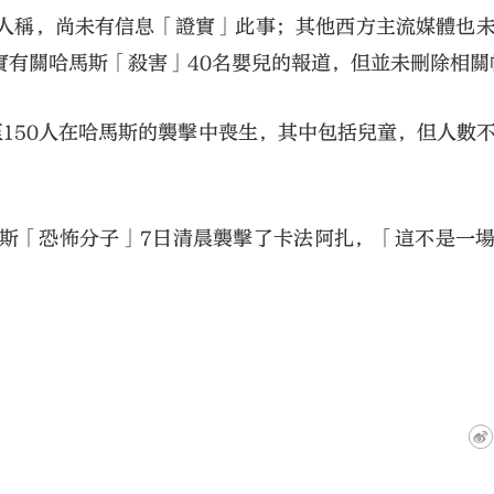
言人稱，尚未有信息「證實」此事；其他西方主流媒體也
實有關哈馬斯「殺害」40名嬰兒的報道，但並未刪除相關
至150人在哈馬斯的襲擊中喪生，其中包括兒童，但人數
馬斯「恐怖分子」7日清晨襲擊了卡法阿扎，「這不是一