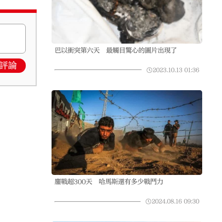
巴以衝突第六天 最觸目驚心的圖片出現了
評論
2023.10.13
01:36
鏖戰超300天 哈馬斯還有多少戰鬥力
2024.08.16
09:30