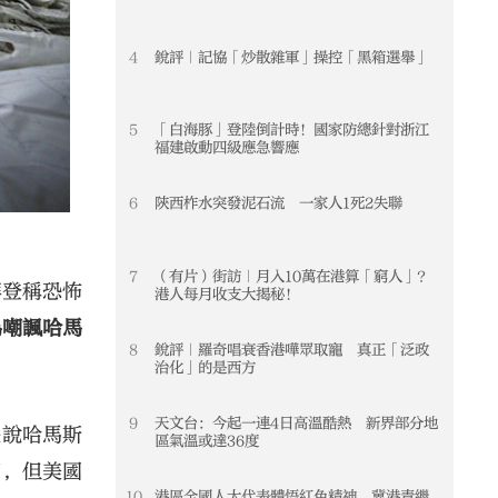
4
銳評｜記協「炒散雜軍」操控「黑箱選舉」
4
5
「白海豚」登陸倒計時！國家防總針對浙江
5
福建啟動四級應急響應
6
陝西柞水突發泥石流 一家人1死2失聯
6
7
（有片）街訪｜月入10萬在港算「窮人」？
7
拜登稱恐怖
港人每月收支大揭秘！
指為嘲諷哈馬
8
銳評｜羅奇唱衰香港嘩眾取寵 真正「泛政
8
治化」的是西方
9
天文台：今起一連4日高溫酷熱 新界部分地
9
是說哈馬斯
區氣溫或達36度
節，但美國
10
港區全國人大代表體悟紅色精神 冀港青繼
10