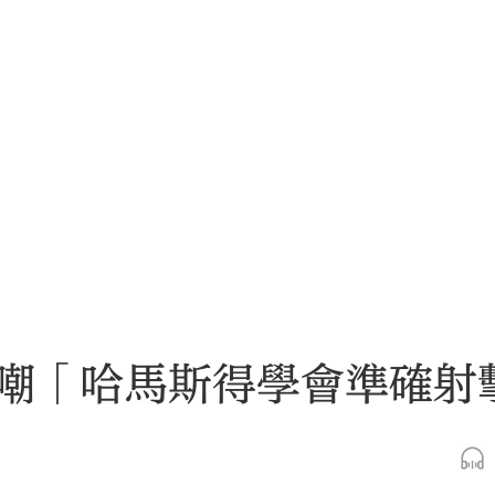
嘲「哈馬斯得學會準確射