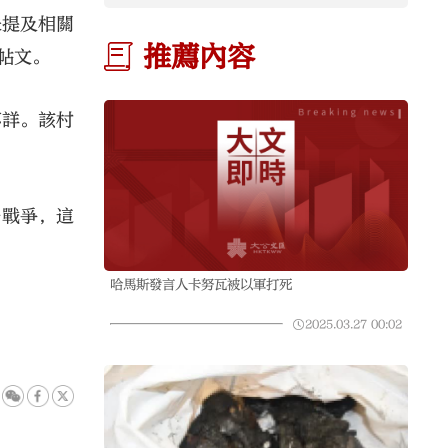
未提及相關
推薦內容
帖文。
不詳。該村
場戰爭，這
哈馬斯發言人卡努瓦被以軍打死
2025.03.27
00:02