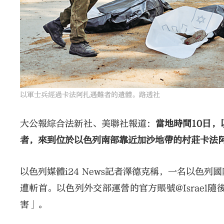
以軍士兵經過卡法阿扎遇難者的遺體。路透社
大公報綜合法新社、美聯社報道：
當地時間10日，
者，來到位於以色列南部靠近加沙地帶的村莊卡法
以色列媒體i24 News記者澤德克稱，一名以色
遭斬首。以色列外交部運營的官方賬號@Israel隨
害」。